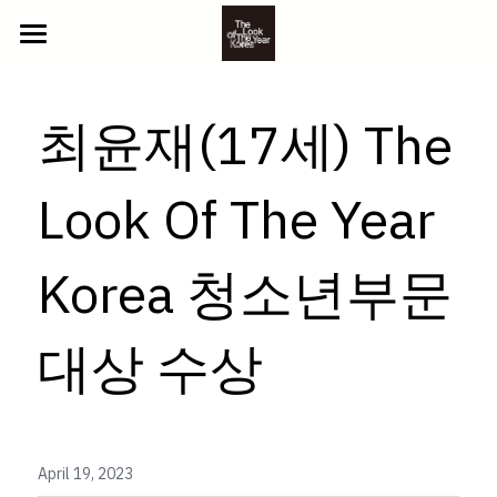
ABOUT US
최윤재(17세) The 
2025 참가자
NEWS
YOUTH
Look Of The Year 
BEYOND
CONTACT
Korea 청소년부문 
CLASSIC
GALLERY
LITTLE
PHOTO
대상 수상
참가 신청
VIDEO
April 19, 2023