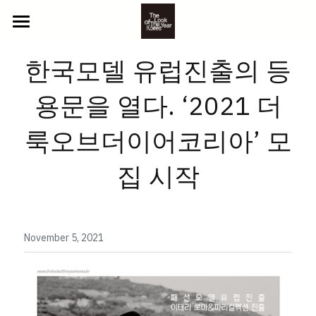
ABOUT US
한국모델 유럽진출의 등
2025 참가자
용문을 열다. ‘2021 더
NEWS
YOUTH
룩오브더이어코리아’ 모
BEYOND
CONTACT
집 시작
CLASSIC
GALLERY
LITTLE
PHOTO
참가 신청
November 5, 2021
VIDEO