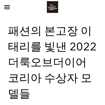
ABOUT US
패션의 본고장 이
2025 참가자
NEWS
YOUTH
태리를 빛낸 2022 
BEYOND
CONTACT
더룩오브더이어
CLASSIC
GALLERY
LITTLE
PHOTO
코리아 수상자 모
참가 신청
VIDEO
델들