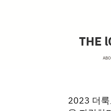
THE 
THE 
ABO
ABO
2023 더