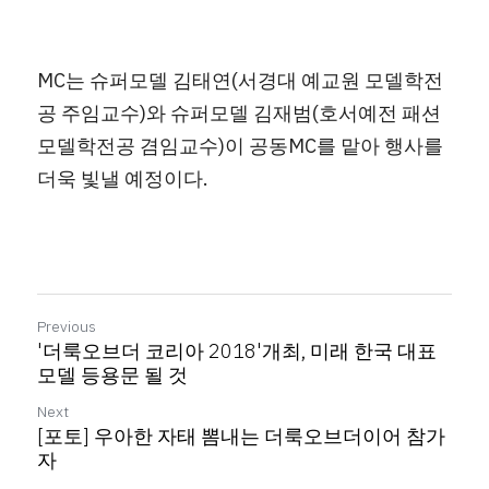
MC는 슈퍼모델 김태연(서경대 예교원 모델학전
공 주임교수)와 슈퍼모델 김재범(호서예전 패션
모델학전공 겸임교수)이 공동MC를 맡아 행사를 
더욱 빛낼 예정이다.
Previous
'더룩오브더 코리아 2018'개최, 미래 한국 대표
모델 등용문 될 것
Next
[포토] 우아한 자태 뽐내는 더룩오브더이어 참가
자