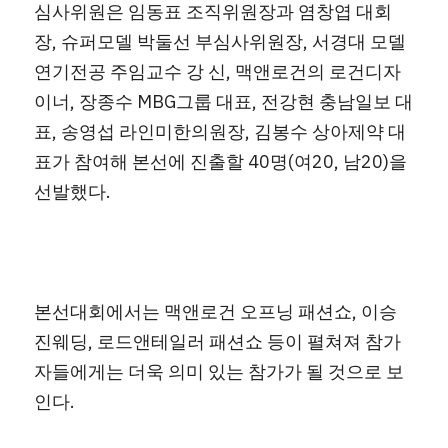
심사위원은 임동표 조직위원장과 염창엽 대회
장, 슈퍼모델 박둘선 부심사위원장, 서경대 모델
연기전공 주임교수 강 신, 맥앤로건의 로건디자
이너, 장종수 MBG그룹 대표, 전강현 충남일보 대
표, 송영섭 라인미한의원장, 김봉수 상아제약 대
표가 참여해 본선에 진출할 40명(여20, 남20)을 
선발했다.
본선대회에서는 맥앤로건 오프닝 패션쇼, 이승
진웨딩, 로드앤테일러 패션쇼 등이 펼쳐져 참가
자들에게는 더욱 의미 있는 참가가 될 것으로 보
인다.