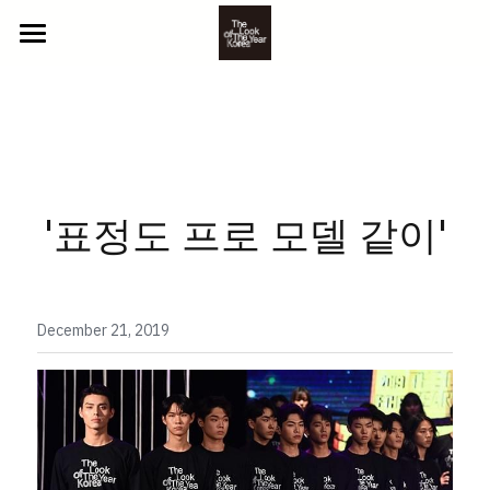
ABOUT US
2025 참가자
NEWS
YOUTH
'표정도 프로 모델 같이'
BEYOND
CONTACT
CLASSIC
GALLERY
LITTLE
PHOTO
December 21, 2019
참가 신청
VIDEO