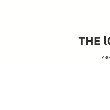
THE 
THE 
ABO
ABO