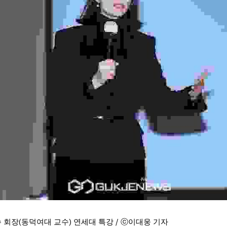
 회장(동덕여대 교수) 연세대 특강 / ⓒ이대웅 기자