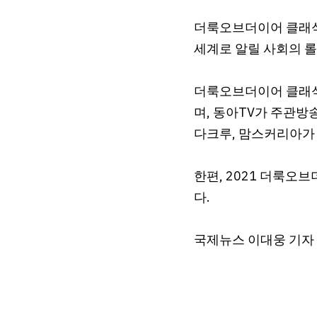
더룩오브더이어 클래식
세계로 알릴 사회의 
더룩오브더이어 클래식 
며, 동아TV가 주관방
다크루, 맘스커리아가
한편, 2021 더룩오
다.
국제뉴스 이대웅 기자 gog