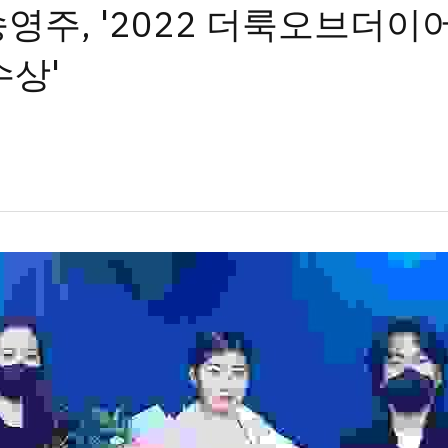
 송영주, '2022 더룩오브더이
수상'