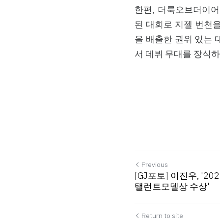
한편, 더룩오브더이어
된 대회로 지젤 번천을
을 배출한 권위 있는
서 데뷔 무대를 장식하
Previous
[GJ포토] 이진우, '
탤런트모델상 수상'
Return to site