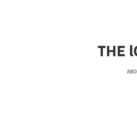
THE 
THE 
ABO
ABO