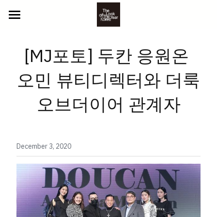
ABOUT US
[MJ포토] 두칸 응원온 
2025 참가자
오민 뷰티디렉터와 더룩
NEWS
YOUTH
오브더이어 관계자
BEYOND
CONTACT
CLASSIC
GALLERY
LITTLE
PHOTO
December 3, 2020
참가 신청
VIDEO