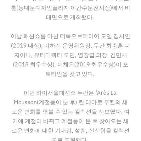
룸(동대문디자인플라자 이간수문전시장)에서 비
대면으로 개최됐다.
이날 패션쇼를 마친 더룩오브더이어 모델 김시인
(2019 대상), 이하진 운영위원장, 두칸 최충훈 디
자이나, 뷰티디렉터 오민, 염창엽 의장, 김민채
(2018 최우수상), 이채은(2019 최우수상)이 포
토타임을 갖고 있다.
이번 하이서울패션쇼 두칸은 'Arès La 
Mousson(계절풍이 분 후)'란 테마로 두칸의 새
로운 변화를 엿볼 수 있는 컬렉션을 선보였다. 여
기에 계절이 바뀌고 계절풍이 분 후 찾아오는 새
로운 변화에 대한 기대감, 설렘, 신선함을 컬렉션
으로 표현했다.