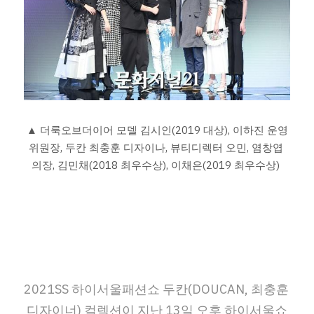
▲ 더룩오브더이어 모델 김시인(2019 대상), 이하진 운영
위원장, 두칸 최충훈 디자이나, 뷰티디렉터 오민, 염창엽 
의장, 김민채(2018 최우수상), 이채은(2019 최우수상) 
2021SS 하이서울패션쇼 두칸(DOUCAN, 최충훈 
디자이너) 컬렉션이 지난 13일 오후 하이서울쇼