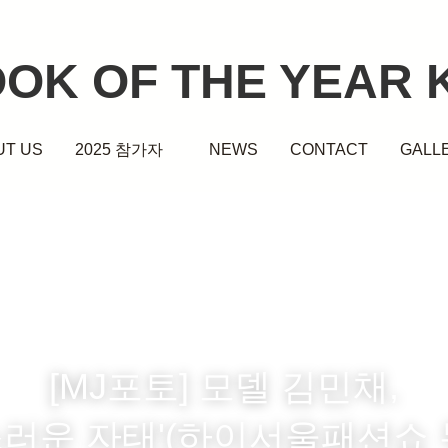
lOOK OF THE YEAR 
lOOK OF THE YEAR 
UT US
UT US
NEWS
NEWS
CONTACT
CONTACT
2025 참가자
2025 참가자
GALLE
GALLE