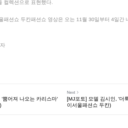
은 'Arès La Mousson(계절풍이 분 후)'란 테마로 두
였다. 여기에 계절이 바뀌고 계절풍이 분 후 찾아오는 새
컬렉션으로 표현했다.
서울패션쇼 두칸패션쇼 영상은 오는 11월 30일부터 4일간 네이버
기자
Next
, '뿜어져 나오는 카리스마'
[MJ포토] 모델 김시인, '