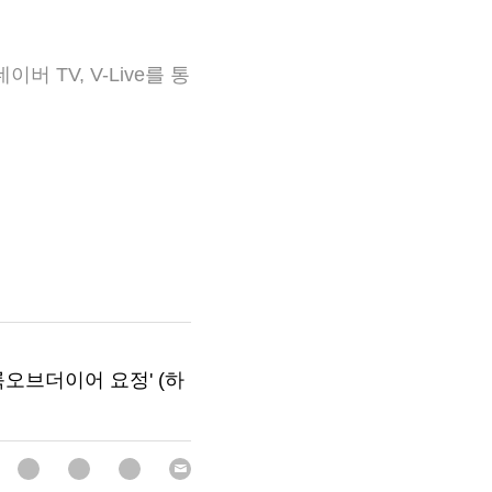
칸의 새로운 변화를 엿볼 
로운 변화에 대한 기대
 TV, V-Live를 통
더룩오브더이어 요정' (하